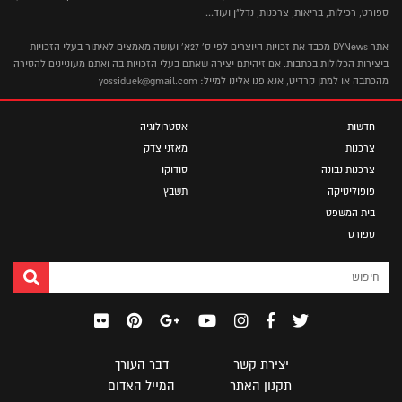
ספורט, רכילות, בריאות, צרכנות, נדל"ן ועוד...
אתר DYNews מכבד את זכויות היוצרים לפי ס' 27א' ועושה מאמצים לאיתור בעלי הזכויות
ביצירות הכלולות בכתבות. אם זיהיתם יצירה שאתם בעלי הזכויות בה ואתם מעוניינים להסירה
מהכתבה או למתן קרדיט, אנא פנו אלינו למייל: yossiduek@gmail.com
חדשות
אסטרולוגיה
צרכנות
מאזני צדק
צרכנות נבונה
סודוקו
פופוליטיקה
תשבץ
בית המשפט
ספורט
יצירת קשר
דבר העורך
תקנון האתר
המייל האדום