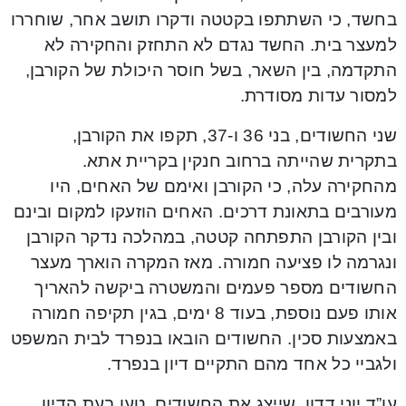
בחשד, כי השתתפו בקטטה ודקרו תושב אחר, שוחררו
למעצר בית. החשד נגדם לא התחזק והחקירה לא
התקדמה, בין השאר, בשל חוסר היכולת של הקורבן,
למסור עדות מסודרת.
שני החשודים, בני 36 ו-37, תקפו את הקורבן,
בתקרית שהייתה ברחוב חנקין בקריית אתא.
מהחקירה עלה, כי הקורבן ואימם של האחים, היו
מעורבים בתאונת דרכים. האחים הוזעקו למקום ובינם
ובין הקורבן התפתחה קטטה, במהלכה נדקר הקורבן
ונגרמה לו פציעה חמורה. מאז המקרה הוארך מעצר
החשודים מספר פעמים והמשטרה ביקשה להאריך
אותו פעם נוספת, בעוד 8 ימים, בגין תקיפה חמורה
באמצעות סכין. החשודים הובאו בנפרד לבית המשפט
ולגביי כל אחד מהם התקיים דיון בנפרד.
עו”ד יוני דדון, שייצג את החשודים, טען בעת הדיון