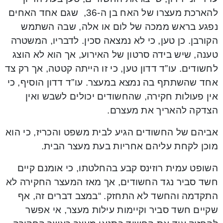
להארכת מעצרו של האח בן ה-36, שגם אחד האחים
נפגע בראש ממכה של לום או אלה, שבה השתמש
הקורבן. כן טען, כי לא נמצאה סכין. לדבריו, המשטרה
טענה, שיש בידה סרטון של האירוע, אך הוא לא הוצג
לחשודים. עו”ד דדון טען, כי זו הייתה קטטה, אך רק צד
אחד שהשתתף בה נמצא במעצר. עו”ד דדון הוסיף, כי
אין פעולות חקירה, שהחשודים יכולים לשבש ואין
הצדקה להאריך את מעצרם.
אביהם של החשודים הגיע לבית משפט והכריז, כי הוא
מוכן לקחת עליהם אחריות בעת מעצר הבית.
השופט עמית רוזינס קבע בהחלטתו, כי אומנם קיים
חשד סביר נגד החשודים, אך מאז המעצר החקירה לא
התקדמה והחשד לא התחזק. “במצב דברים זה, אף
שקיים חשד סביר וקיימות עילות מעצר, אי אפשר