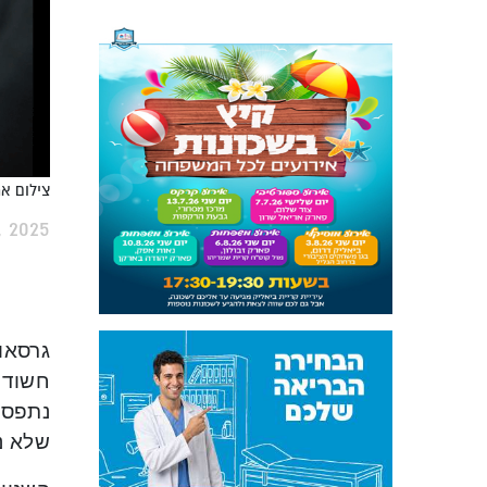
צילום אר
, 2025
גרסאו
חשודים
נתפסו 
שלא נ