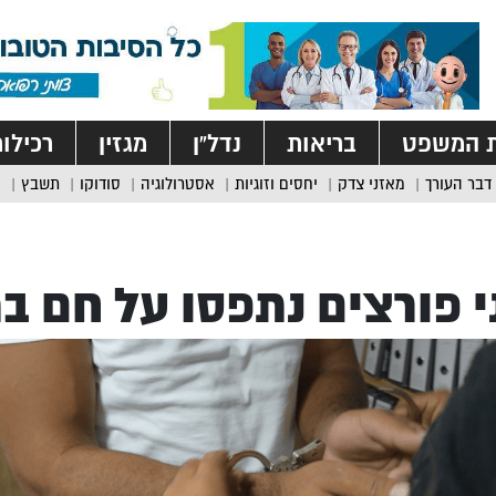
ת המשפט
בריאות
נדל”ן
מגזין
רכילו
דבר העורך
מאזני צדק
יחסים וזוגיות
אסטרולוגיה
סודוקו
תשבץ
 פורצים נתפסו על חם בת