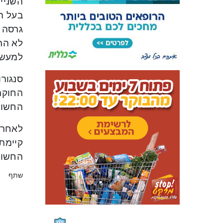
השניים
גרסה ו
לא הרג
למעשה
החוקרי
החשודי
לאחר ע
קיימת
החשודי
שתף