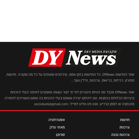
אתר החדשות DYNews. כל החדשות בזמן אמת. עידכונים שוטפים על כל מה שקורה. חדשות,
ספורט, רכילות, בריאות, צרכנות, נדל"ן ועוד...
אתר DYNews מכבד את זכויות היוצרים לפי ס' 27א' ועושה מאמצים לאיתור בעלי הזכויות
ביצירות הכלולות בכתבות. אם זיהיתם יצירה שאתם בעלי הזכויות בה ואתם מעוניינים להסירה
מהכתבה או למתן קרדיט, אנא פנו אלינו למייל: yossiduek@gmail.com
חדשות
אסטרולוגיה
צרכנות
מאזני צדק
צרכנות נבונה
סודוקו