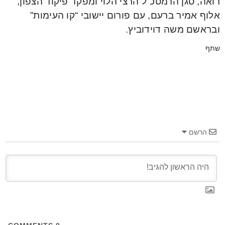
רואה, סגן הרמטכ”ל הרצי הלוי ומפקד פיקוד הצפון,
אלוף אמיר ברעם, עם פורום יישובי “קו העימות”
ובראשם משה דוידוביץ.
שתף
הרשם