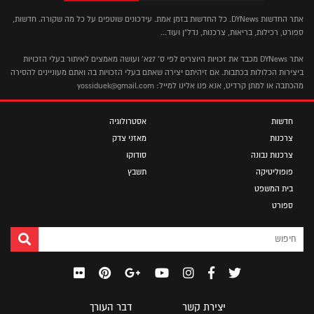
אתר החדשות DYNews. כל החדשות בזמן אמת. עידכונים שוטפים על כל מה שקורה. חדשות,
ספורט, רכילות, בריאות, צרכנות, נדל"ן ועוד...
אתר DYNews מכבד את זכויות היוצרים לפי ס' 27א' ועושה מאמצים לאיתור בעלי הזכויות
ביצירות הכלולות בכתבות. אם זיהיתם יצירה שאתם בעלי הזכויות בה ואתם מעוניינים להסירה
מהכתבה או למתן קרדיט, אנא פנו אלינו למייל: yossiduek@gmail.com
חדשות
אסטרולוגיה
צרכנות
מאזני צדק
צרכנות נבונה
סודוקו
פופוליטיקה
תשבץ
בית המשפט
ספורט
יצירת קשר
דבר העורך