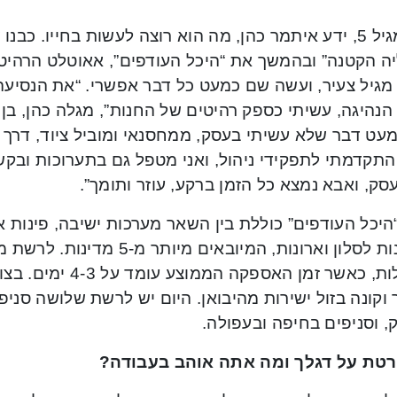
כבר מגיל 5, ידע איתמר כהן, מה הוא רוצה לעשות בחייו. 
יה הקטנה” ובהמשך את “היכל העודפים”, אאוטלט הרהיטי
מגיל צעיר, ועשה שם כמעט כל דבר אפשרי. “את הנסיע
מעט דבר שלא עשיתי בעסק, ממחסנאי ומוביל ציוד, דרך 
התקדמתי לתפקידי ניהול, ואני מטפל גם בתערוכות ובקש
ק, ואבא נמצא כל הזמן ברקע, עוזר ותומך”.
יכל העודפים” כוללת בין השאר מערכות ישיבה, פינות אוכ
שולחנות לסלון וארונות, המיובאים
המכולות, כאשר זמן הא
 וקונה בזול ישירות מהיבואן. היום יש לרשת שלושה סניפ
, וסניפים בחיפה ובעפולה.
טת על דגלך ומה אתה אוהב בעבודה?