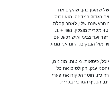
כבנו של שמעון כהן, שהקים את
ם הגדול במדינה, הוא נכנס
ה הראשונה שלי, לאחר קבלת
רישיון הנהיגה, עשיתי כספק רהיטים של החנות”, מגלה כהן, בן 40 מקרית מוצקין, נשוי + 1.
רפד ועד צבעי ואיש רכש. עם
ר מול הבנקים. היום אני מנהל
ל, כיסאות, מיטות, מזנונים,
 מיותר מ-5 מדינות. לרשת מחסני ענק, הקולטים את כל
ספקה הממוצע עומד על 4-3 ימים. בצורה כזו, חוסך הלקוח את פערי
ים, הסניף המרכזי בקרית