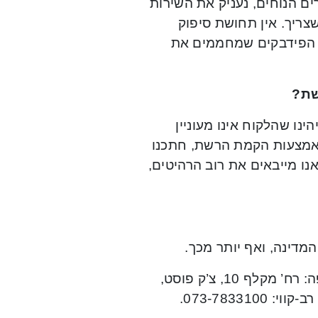
ם הנוחים, נעניק את השירות
צריך. אין תחושת סיפוק
את הפידבקים שמחממים את
שת?
10 חנויות. עם הזמן, זיהינו שהלקוח אינו מעוניין
באמצעות הקמת הרשת, חתכנו
אנו מייבאים את רוב הרהיטים,
“היכל העודפים”, סניף קרית ביאליק: רח’ יוסף לוי 38, סניף חיפה: רח’ מקלף 10, צ’ק פוסט,