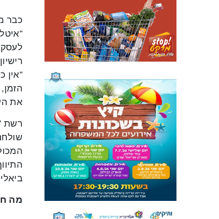
“איטל
לעסק 
“אין כ
הזמן, 
את העס
רשת “ה
התיווך
ביאליק
מה חר