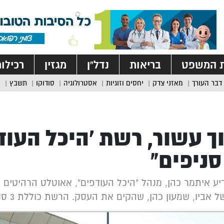
ת המשפט
בריאות
נדל”ן
מגזין
רכילו
דבר העורך
מאזני צדק
יחסים וזוגיות
אסטרולוגיה
סודוקו
תשבץ
ך עשור, רשת ‘היכל העוד
יע איתמר כהן, מנהל "היכל העודפים", אאוטלט הרהיטים
ל אביו, שמעון כהן, שהקים את העסק. הרשת כוללת 3 סניפים