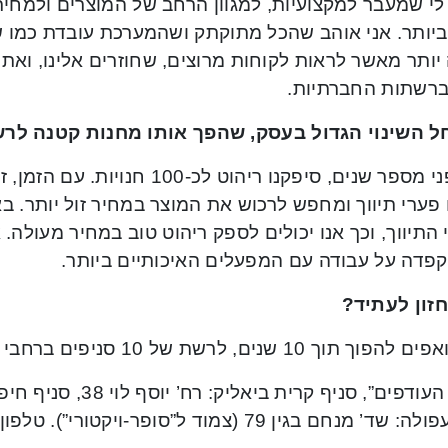
י שמעבר למקצועיות, למגוון הרחב של המוצרים ולמחירי
ביותר. אני אוהב שהכל מתוקתק ושהמערכת עובדת כמו ש
 יותר מאשר לראות לקוחות מרוצים, שחוזרים אלינו, ו
 ברשתות החברתיות.
ל השינוי הגדול בעסק, שהפך אותו מחנות קטנה לר
עד לפני מספר שנים, סיפקנו ריהוט לכ-0
פערי תיווך ומחפש לרכוש את המוצר במחיר זול יותר. 
התיווך, וכך אנו יכולים לספק ריהוט טוב במחיר מעולה. 
קפדה על עבודה עם המפעלים האיכותיים ביותר.
זון לעתיד?
ך 10 שנים, לרשת של 10 סניפים ברחבי המדינה, ואף יותר מכך.
נחם בגין 79 (צמוד ל”סופר-ויקטורי”). טלפון רב-קווי: 073-7833100.