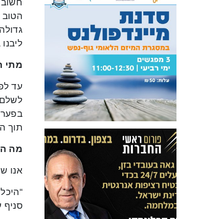
חשוב ל
הטוב 
גדולה
ליבנו
מתי ח
לשלם 
בפערי 
תוך ה
מה הח
אנו שואפים להפוך תו
סניף עפולה: שד’ מ