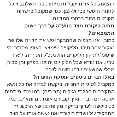
ההצעה, כל אזרח יקבל תו מיוחד, בלי תשלום, ויוכל
לחנות חופשי בכחול-לבן, כפי שמקובל ברשויות
מקומיות רבות ברחבי המדינה.
תהיה ביקורת מצד הוועדה על דרך יישום
הממצאים?
כמובן. אנו מצפים שהמבקר יגיש את הדו”ח שלו ואז
נעקוב אחר תיקון הליקויים שימצא, באופן מסודר. מי
שיפעל לתיקון הליקויים הוא מנכ”ל העירייה, ליאור
טרגן. אנו נוודא שכל הליקויים יתוקנו בפרק זמן סביר,
מבלי שנושאים יידחו משנה לשנה.
באלו דברים נוספים עוסקת הוועדה?
במקביל לסוגיית החנייה, ביקשנו לבדוק את כל נושא
התקציבים הבלתי רגילים (תב”רים), כמו מתי פותחים
או סוגרים תב”ר, ואיך קובעים אומדנים ונהלים. כמו
כן, ביקשנו לערוך בדיקה מקיפה בנושא הרכש. זה
התפקיד של וועדת ביקורת ואנו נעשה אותו על הצד