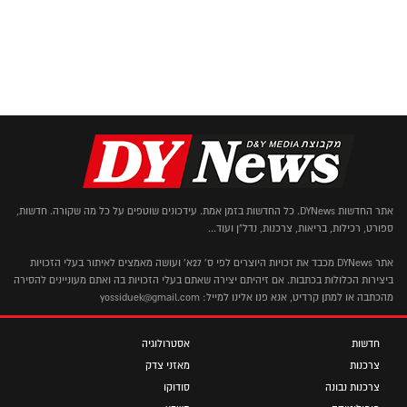
אתר החדשות DYNews. כל החדשות בזמן אמת. עידכונים שוטפים על כל מה שקורה. חדשות,
ספורט, רכילות, בריאות, צרכנות, נדל"ן ועוד...
אתר DYNews מכבד את זכויות היוצרים לפי ס' 27א' ועושה מאמצים לאיתור בעלי הזכויות
ביצירות הכלולות בכתבות. אם זיהיתם יצירה שאתם בעלי הזכויות בה ואתם מעוניינים להסירה
מהכתבה או למתן קרדיט, אנא פנו אלינו למייל: yossiduek@gmail.com
חדשות
אסטרולוגיה
צרכנות
מאזני צדק
צרכנות נבונה
סודוקו