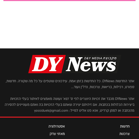
אתר החדשות DYNews. כל החדשות בזמן אמת. עידכונים שוטפים על כל מה שקורה. חדשות,
ספורט, רכילות, בריאות, צרכנות, נדל"ן ועוד...
אתר DYNews מכבד את זכויות היוצרים לפי ס' 27א' ועושה מאמצים לאיתור בעלי הזכויות
ביצירות הכלולות בכתבות. אם זיהיתם יצירה שאתם בעלי הזכויות בה ואתם מעוניינים להסירה
מהכתבה או למתן קרדיט, אנא פנו אלינו למייל: yossiduek@gmail.com
חדשות
אסטרולוגיה
צרכנות
מאזני צדק