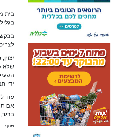
בית מש
בגליל
בבקשת
לצריכ
יצוין
שלא כד
הפעיל
ידי חבלן 
עוד לפ
אם תוך
ברגר, 
שתף