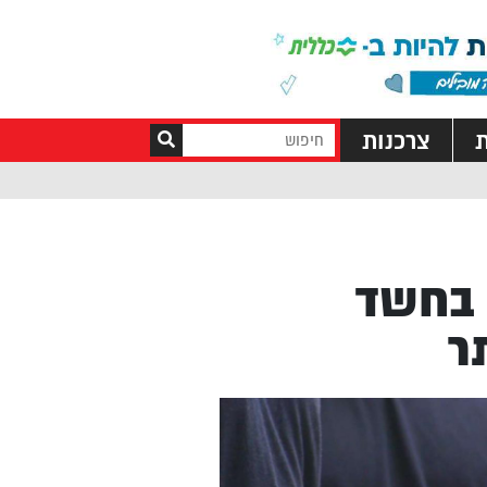
ת
צרכנות
 בחשד
ר