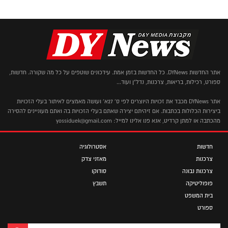
אתר החדשות DYNews. כל החדשות בזמן אמת. עידכונים שוטפים על כל מה שקורה. חדשות,
ספורט, רכילות, בריאות, צרכנות, נדל"ן ועוד...
אתר DYNews מכבד את זכויות היוצרים לפי ס' 27א' ועושה מאמצים לאיתור בעלי הזכויות
ביצירות הכלולות בכתבות. אם זיהיתם יצירה שאתם בעלי הזכויות בה ואתם מעוניינים להסירה
מהכתבה או למתן קרדיט, אנא פנו אלינו למייל: yossiduek@gmail.com
חדשות
אסטרולוגיה
צרכנות
מאזני צדק
צרכנות נבונה
סודוקו
פופוליטיקה
תשבץ
בית המשפט
ספורט