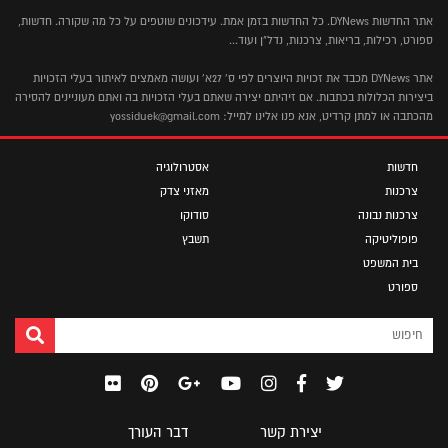
אתר החדשות DYNews. כל החדשות בזמן אמת. עידכונים שוטפים על כל מה שקורה. חדשות,
ספורט, רכילות, בריאות, צרכנות, נדל"ן ועוד...
אתר DYNews מכבד את זכויות היוצרים לפי ס' 27א' ועושה מאמצים לאיתור בעלי הזכויות
ביצירות הכלולות בכתבות. אם זיהיתם יצירה שאתם בעלי הזכויות בה ואתם מעוניינים להסירה
מהכתבה או למתן קרדיט, אנא פנו אלינו למייל: yossiduek@gmail.com
חדשות
אסטרולוגיה
צרכנות
מאזני צדק
צרכנות נבונה
סודוקו
פופוליטיקה
תשבץ
בית המשפט
ספורט
יצירת קשר
דבר העורך