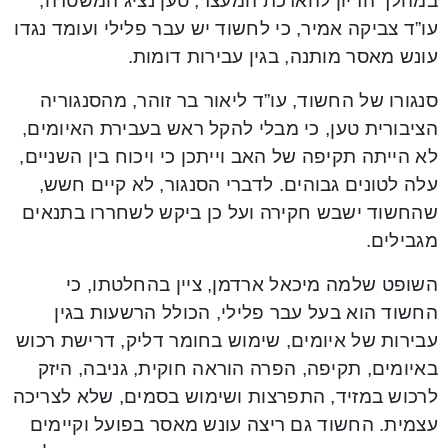
במהלך הדיון להארכת המעצר, טען נציג המשטרה,
עו”ד צביקה אמיר, כי לחשוד יש עבר פלילי ועומד נגדו
עונש מאסר מותנה, בגין עבירות דומות.
סנגורו של החשוד, עו”ד ליאור בר זוהר, מהסנגוריה
הציבורית טען, כי מבלי להקל ראש בעבירת האיומים,
לא הייתה תקיפה של האב וייתכן כי ויכוח בין השניים,
עלה לטונים גבוהים. לדברי הסנגור, לא קיים חשש,
שהחשוד ישבש חקירה ועל כן ביקש לשחררו בתנאים
מגבילים.
השופט שלמה מיכאל ארדמן, ציין בהחלטתו, כי
החשוד הוא בעל עבר פלילי, הכולל הרשעות בגין
עבירות של איומים, שימוש בחומר דליק, דרישת רכוש
באיומים, תקיפה, הפרה הוראה חוקית, גניבה, היזק
לרכוש במזיד, התפרצות ושימוש בסמים, שלא לצריכה
עצמית. החשוד גם ריצה עונש מאסר בפועל וקיימים