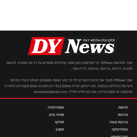
אתר החדשות DYNews. כל החדשות בזמן אמת. עידכונים שוטפים על כל מה שקורה. חדשות,
ספורט, רכילות, בריאות, צרכנות, נדל"ן ועוד...
אתר DYNews מכבד את זכויות היוצרים לפי ס' 27א' ועושה מאמצים לאיתור בעלי הזכויות
ביצירות הכלולות בכתבות. אם זיהיתם יצירה שאתם בעלי הזכויות בה ואתם מעוניינים להסירה
מהכתבה או למתן קרדיט, אנא פנו אלינו למייל: yossiduek@gmail.com
חדשות
אסטרולוגיה
צרכנות
מאזני צדק
צרכנות נבונה
סודוקו
פופוליטיקה
תשבץ
בית המשפט