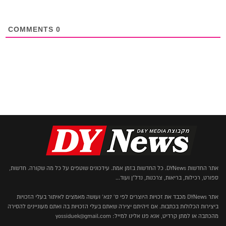
COMMENTS
0
אתר החדשות DYNews. כל החדשות בזמן אמת. עידכונים שוטפים על כל מה שקורה. חדשות,
ספורט, רכילות, בריאות, צרכנות, נדל"ן ועוד...
אתר DYNews מכבד את זכויות היוצרים לפי ס' 27א' ועושה מאמצים לאיתור בעלי הזכויות
ביצירות הכלולות בכתבות. אם זיהיתם יצירה שאתם בעלי הזכויות בה ואתם מעוניינים להסירה
מהכתבה או למתן קרדיט, אנא פנו אלינו למייל: yossiduek@gmail.com