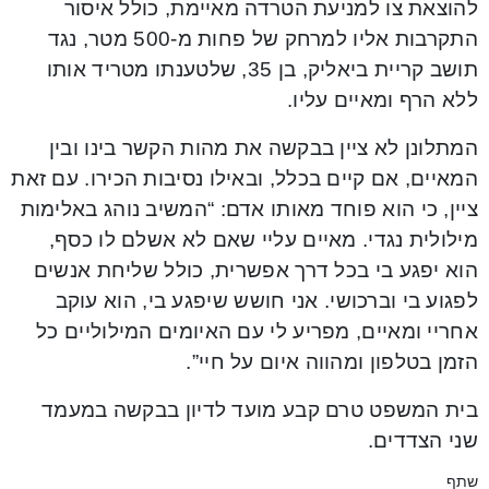
להוצאת צו למניעת הטרדה מאיימת, כולל איסור
התקרבות אליו למרחק של פחות מ-500 מטר, נגד
תושב קריית ביאליק, בן 35, שלטענתו מטריד אותו
ללא הרף ומאיים עליו.
המתלונן לא ציין בבקשה את מהות הקשר בינו ובין
המאיים, אם קיים בכלל, ובאילו נסיבות הכירו. עם זאת
ציין, כי הוא פוחד מאותו אדם: “המשיב נוהג באלימות
מילולית נגדי. מאיים עליי שאם לא אשלם לו כסף,
הוא יפגע בי בכל דרך אפשרית, כולל שליחת אנשים
לפגוע בי וברכושי. אני חושש שיפגע בי, הוא עוקב
אחריי ומאיים, מפריע לי עם האיומים המילוליים כל
הזמן בטלפון ומהווה איום על חיי”.
בית המשפט טרם קבע מועד לדיון בבקשה במעמד
שני הצדדים.
שתף