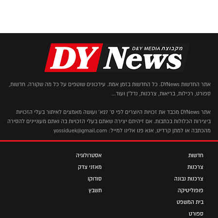
אתר החדשות DYNews. כל החדשות בזמן אמת. עידכונים שוטפים על כל מה שקורה. חדשות,
ספורט, רכילות, בריאות, צרכנות, נדל"ן ועוד...
אתר DYNews מכבד את זכויות היוצרים לפי ס' 27א' ועושה מאמצים לאיתור בעלי הזכויות
ביצירות הכלולות בכתבות. אם זיהיתם יצירה שאתם בעלי הזכויות בה ואתם מעוניינים להסירה
מהכתבה או למתן קרדיט, אנא פנו אלינו למייל: yossiduek@gmail.com
חדשות
אסטרולוגיה
צרכנות
מאזני צדק
צרכנות נבונה
סודוקו
פופוליטיקה
תשבץ
בית המשפט
ספורט