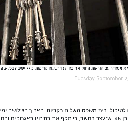
ראות החוק ולחובתו 15 הרשעות קודמות, כולל ישיבה בכלא. צילום: שירות בתי הסוהר, לפי ס' 27א'.
Tuesday September 2,
 לטיפול: בית משפט השלום בקריות, האריך בשלושה ימי
 ובחפץ חד, וגרם לה לחבלות.