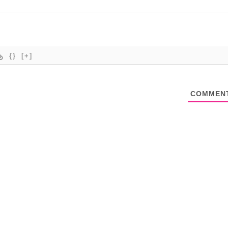
{}
[+]