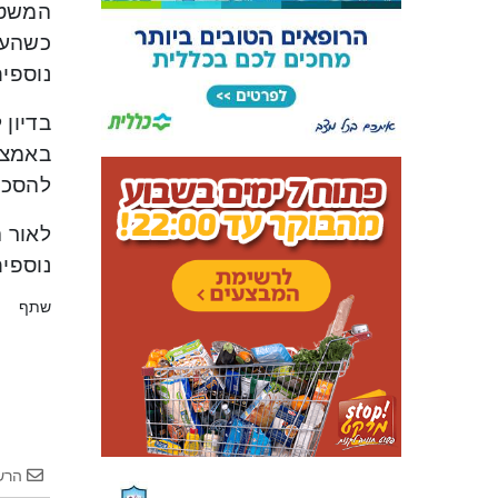
המשטר
נוספים
בדיון
באמצעו
להסכמ
לאור 
נוספים
שתף
הרש