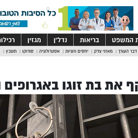
ת המשפט
בריאות
נדל”ן
מגזין
רכילו
דבר העורך
מאזני צדק
יחסים וזוגיות
אסטרולוגיה
סודוקו
תשבץ
 את בת זוגו באגרופים 