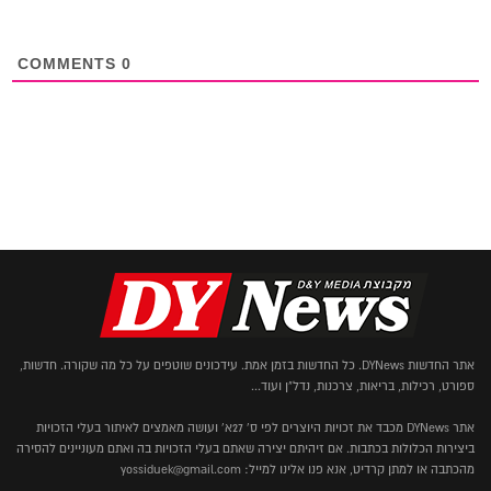
COMMENTS
0
אתר החדשות DYNews. כל החדשות בזמן אמת. עידכונים שוטפים על כל מה שקורה. חדשות,
ספורט, רכילות, בריאות, צרכנות, נדל"ן ועוד...
אתר DYNews מכבד את זכויות היוצרים לפי ס' 27א' ועושה מאמצים לאיתור בעלי הזכויות
ביצירות הכלולות בכתבות. אם זיהיתם יצירה שאתם בעלי הזכויות בה ואתם מעוניינים להסירה
מהכתבה או למתן קרדיט, אנא פנו אלינו למייל: yossiduek@gmail.com