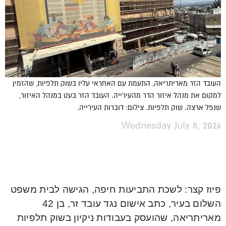
העובד הזר מאריתריאה, התעמת עם האחראי עליו בשוק תלפיות, שהזמין
למקום את מנהל איזור הדר מהעירייה. העובד הזר בעט במנהל האיזור,
שנפל ארצה. שוק תלפיות. צילום: דוברות העירייה.
Wednesday July 8, 2026
פיוז קצר: לשכת התביעות חיפה, הגישה לבית משפט
השלום בעיר, כתב אישום נגד עובד זר, בן 42
מאריתריאה, שהועסק בעבודות ניקיון בשוק תלפיות