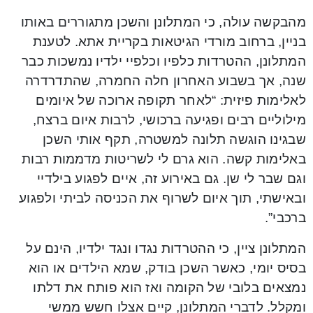
מהבקשה עולה, כי המתלונן והשכן מתגוררים באותו
בניין, ברחוב מורדי הגיטאות בקריית אתא. לטענת
המתלונן, ההטרדות כלפיו וכלפיי ילדיו נמשכות כבר
שנה, אך בשבוע האחרון חלה החמרה, שהתדרדרה
לאלימות פיזית: “לאחר תקופה ארוכה של איומים
מילוליים רבים ופגיעה ברכושי, לרבות איום ברצח,
שבגינו הוגשה תלונה למשטרה, תקף אותי השכן
באלימות קשה. הוא גרם לי לשריטות מדממות רבות
וגם שבר לי שן. גם באירוע זה, איים לפגוע בילדיי
ובאישתי, תוך איום לשרוף את הכניסה לביתי ולפגוע
ברכבי”.
המתלונן ציין, כי ההטרדות נגדו ונגד ילדיו, הינם על
בסיס יומי, כאשר השכן בודק, שמא הילדים או הוא
נמצאים בלובי של הקומה ואז הוא פותח את דלתו
ומקלל. לדברי המתלונן, קיים אצלו חשש ממשי