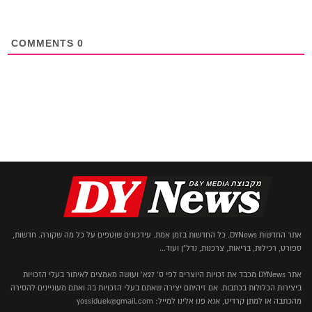
COMMENTS
0
אתר החדשות DYNews. כל החדשות בזמן אמת. עידכונים שוטפים על כל מה שקורה. חדשות,
ספורט, רכילות, בריאות, צרכנות, נדל"ן ועוד...
אתר DYNews מכבד את זכויות היוצרים לפי ס' 27א' ועושה מאמצים לאיתור בעלי הזכויות
ביצירות הכלולות בכתבות. אם זיהיתם יצירה שאתם בעלי הזכויות בה ואתם מעוניינים להסירה
מהכתבה או למתן קרדיט, אנא פנו אלינו למייל: yossiduek@gmail.com