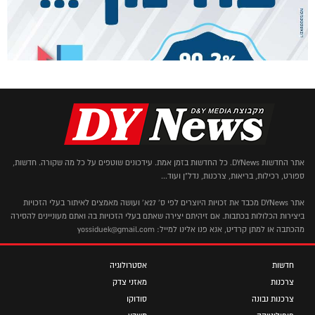
אתר החדשות DYNews. כל החדשות בזמן אמת. עידכונים שוטפים על כל מה שקורה. חדשות,
ספורט, רכילות, בריאות, צרכנות, נדל"ן ועוד...
אתר DYNews מכבד את זכויות היוצרים לפי ס' 27א' ועושה מאמצים לאיתור בעלי הזכויות
ביצירות הכלולות בכתבות. אם זיהיתם יצירה שאתם בעלי הזכויות בה ואתם מעוניינים להסירה
מהכתבה או למתן קרדיט, אנא פנו אלינו למייל: yossiduek@gmail.com
חדשות
אסטרולוגיה
צרכנות
מאזני צדק
צרכנות נבונה
סודוקו