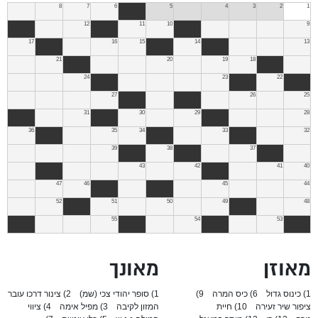
8
7
6
5
4
3
2
1
12
11
10
9
17
16
15
14
13
21
20
19
18
24
23
22
27
26
25
31
30
29
28
36
35
34
33
32
39
38
37
43
42
41
40
47
46
45
44
52
51
50
49
48
55
54
53
מאוזן
מאונך
1) כינוס גדול
6) כיס המרה
9)
1) סופר יהודי צכי (שמ)
2) צינור דרכו עובר
ציפור שיר זעירה
10) חיית
המזון לקיבה
3) מפיל אימה
4) ציווי