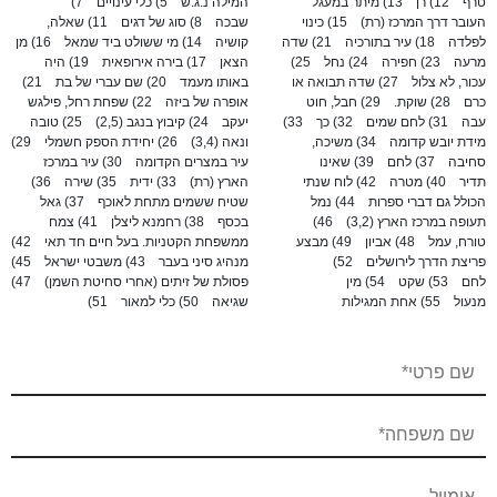
טרף
12) רן
13) מיתר במעגל
המילה נ.ג.ש
5) כלי עינויים
7)
העובר דרך המרכז (רת)
15) כינוי
שבכה
8) סוג של דגים
11) שאלה,
לפלדה
18) עיר בתורכיה
21) שדה
קושיה
14) מי ששולט ביד שמאל
16) מן
מרעה
23) חפירה
24) נחל
25)
הצאן
17) בירה אירופאית
19) היה
עכור, לא צלול
27) שדה תבואה או
באותו מעמד
20) שם עברי של בת
21)
כרם
28) שוקת.
29) חבל, חוט
אופרה של ביזה
22) שפחת רחל, פילגש
עבה
31) לחם שמים
32) כך
33)
יעקב
24) קיבוץ בנגב (2,5)
25) טובה
מידת יובש קדומה
34) משיכה,
ונאה (3,4)
26) יחידת הספק חשמלי
29)
סחיבה
37) לחם
39) שאינו
עיר במצרים הקדומה
30) עיר במרכז
תדיר
40) מטרה
42) לוח שנתי
הארץ (רת)
33) ידית
35) שירה
36)
הכולל גם דברי ספרות
44) נמל
שטיח ששמים מתחת לאוכף
37) גאל
תעופה במרכז הארץ (3,2)
46)
בכסף
38) רחמנא ליצלן
41) צמח
טורח, עמל
48) אביון
49) מבצע
ממשפחת הקטניות. בעל חיים חד תאי
42)
פריצת הדרך לירושלים
52)
מנהיג סיני בעבר
43) משבטי ישראל
45)
לחם
53) שקט
54) מין
פסולת של זיתים (אחרי סחיטת השמן)
47)
מנעול
55) אחת המגילות
שגיאה
50) כלי למאור
51)