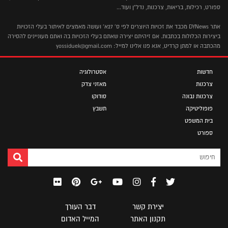
ספורט, רכילות, בריאות, צרכנות, נדל"ן ועוד...
אתר DYNews מכבד את זכויות היוצרים לפי ס' 27א' ועושה מאמצים לאיתור בעלי הזכויות
ביצירות הכלולות בכתבות. אם זיהיתם יצירה שאתם בעלי הזכויות בה ואתם מעוניינים להסירה
מהכתבה או למתן קרדיט, אנא פנו אלינו למייל: yossiduek@gmail.com
חדשות
אסטרולוגיה
צרכנות
מאזני צדק
צרכנות נבונה
סודוקו
פופוליטיקה
תשבץ
בית המשפט
ספורט
יצירת קשר
דבר העורך
תקנון האתר
המייל האדום