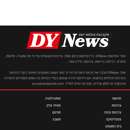
אתר החדשות DYNews. כל החדשות בזמן אמת. עידכונים שוטפים על כל מה שקורה. חדשות,
ספורט, רכילות, בריאות, צרכנות, נדל"ן ועוד...
אתר DYNews מכבד את זכויות היוצרים לפי ס' 27א' ועושה מאמצים לאיתור בעלי הזכויות
ביצירות הכלולות בכתבות. אם זיהיתם יצירה שאתם בעלי הזכויות בה ואתם מעוניינים להסירה
מהכתבה או למתן קרדיט, אנא פנו אלינו למייל: yossiduek@gmail.com
חדשות
אסטרולוגיה
צרכנות
מאזני צדק
צרכנות נבונה
סודוקו
פופוליטיקה
תשבץ
בית המשפט