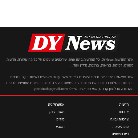
אתר החדשות DYNews. כל החדשות בזמן אמת. עידכונים שוטפים על כל מה שקורה. חדשות,
ספורט, רכילות, בריאות, צרכנות, נדל"ן ועוד...
אתר DYNews מכבד את זכויות היוצרים לפי ס' 27א' ועושה מאמצים לאיתור בעלי הזכויות
ביצירות הכלולות בכתבות. אם זיהיתם יצירה שאתם בעלי הזכויות בה ואתם מעוניינים להסירה
מהכתבה או למתן קרדיט, אנא פנו אלינו למייל: yossiduek@gmail.com
חדשות
אסטרולוגיה
צרכנות
מאזני צדק
צרכנות נבונה
סודוקו
פופוליטיקה
תשבץ
בית המשפט