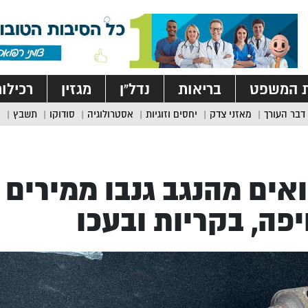
ת המשפט
בריאות
נדל”ן
מגזין
רכילו
דבר העורך
מאזני צדק
יחסים וזוגיות
אסטרולוגיה
סודוקו
תשבץ
אים מהנגב גנבו ממירים 
פה, בקריות ובעכו