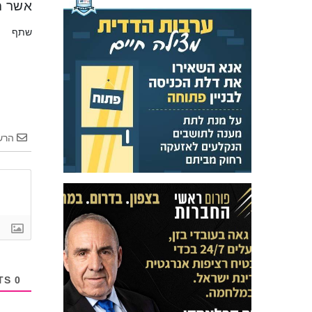
אשר ה
שתף
הרש
COMMENTS
0