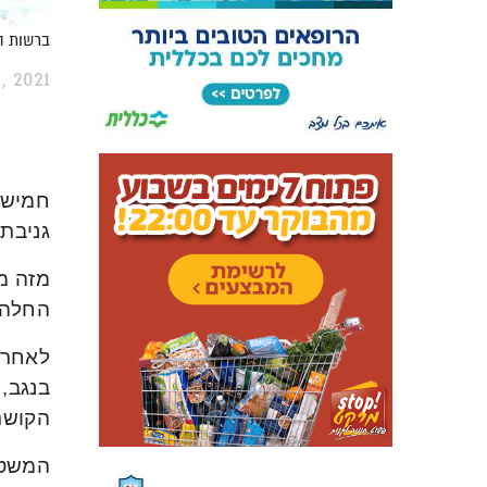
ברשות ה
, 2021
חמישה
גניבתם
מזה מ
החלה 
לאחר 
הקושר
המשטר