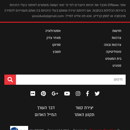
אתר DYNews מכבד את זכויות היוצרים לפי ס' 27א' ועושה מאמצים לאיתור בעלי הזכויות
ביצירות הכלולות בכתבות. אם זיהיתם יצירה שאתם בעלי הזכויות בה ואתם מעוניינים להסירה
מהכתבה או למתן קרדיט, אנא פנו אלינו למייל: yossiduek@gmail.com
חדשות
אסטרולוגיה
צרכנות
מאזני צדק
צרכנות נבונה
סודוקו
פופוליטיקה
תשבץ
בית המשפט
ספורט
יצירת קשר
דבר העורך
תקנון האתר
המייל האדום