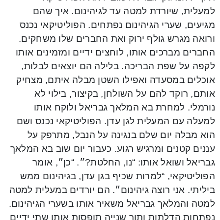
למעלית, שיורדת למטה עד לגיהינום. איך שהם
מגיעים, שערי הגיהינום נפתחים. הפוליטיקאי נכנס
ורואה מגרש גולף ירוק ואת החברים שלו משחקים.
החברים מברכים אותו, לוחצים ידיים ומזמינים אותו
לקפה על שפת הבריכה. בלילה הם יוצאים לבלות,
אוכלים במסעדה ואפילו השטן מבלה איתם, מצחיק
אותם, רוקד להם על השולחן, בקיצור, בילוי לא
נורמלי. למחרת בא המלאך גבריאל ולוקח אותו
למעלה עם המעלית לגן עדן. הפוליטיקאי נכנס ושם
הוא מבלה יום שלם בנגינה על הנבל, מתרפק על
עננים קטנים ומרגיש רגוע. כעבור יום שוב בא המלאך
גבריאל ושואל אותו: “נו, החלטת?״. “כן״, אומר
הפוליטיקאי, “למרות שכיף בגן עדן, בגיהינום ממש
ביליתי. אני רוצה גיהינום״. הם יורדים במעלית למטה
למטה והמלאך גבריאל משאיר אותו בשערי הגיהינום.
נפתחות הדלתות ותוך שנייה תופסות אותו שתי ידיים