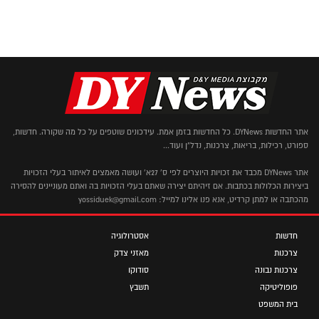
אתר החדשות DYNews. כל החדשות בזמן אמת. עידכונים שוטפים על כל מה שקורה. חדשות,
ספורט, רכילות, בריאות, צרכנות, נדל"ן ועוד...
אתר DYNews מכבד את זכויות היוצרים לפי ס' 27א' ועושה מאמצים לאיתור בעלי הזכויות
ביצירות הכלולות בכתבות. אם זיהיתם יצירה שאתם בעלי הזכויות בה ואתם מעוניינים להסירה
מהכתבה או למתן קרדיט, אנא פנו אלינו למייל: yossiduek@gmail.com
חדשות
אסטרולוגיה
צרכנות
מאזני צדק
צרכנות נבונה
סודוקו
פופוליטיקה
תשבץ
בית המשפט