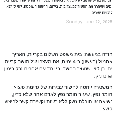
השופט בוריס שרמן, לא קיבל את בקשת המשטרה להאריך את המעצר ב-5
ימים ושיחרר את החשוד למעצר בית. צילום: הרשות השופטת, לפי ס' 27א'
לזכויות יוצרים.
Sunday June 22, 2025
הודה במעשה: בית משפט השלום בקריות, האריך
אתמול (ראשון) ב-4 ימים, את מעצרו של תושב קריית
ים, בן 50, שנעצר בחשד, כי יחד עם אחרים זרק רימון
וגרם נזק.
המשטרה ייחסה לחשוד עבירות של גרימת פיצוץ
חומר נפץ, שיגור חומר נפץ לאדם אחר שלא כדין,
נשיאה או הובלת נשק ללא רשות וקשירת קשר לביצוע
פשע.