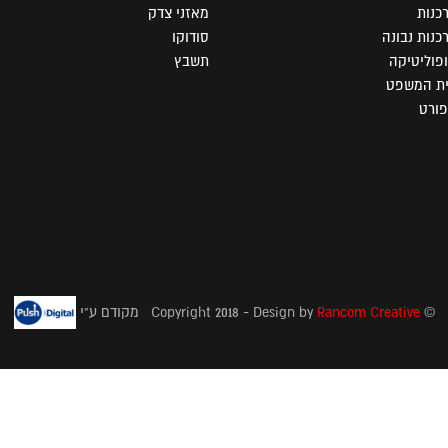
כנות
מאזני צדק
כנות נבונה
סודוקו
פוליטיקה
תשבץ
ת המשפט
ורט
© Copyright 2018 - Design by
Rancom Creative
|
מקודם ע"י