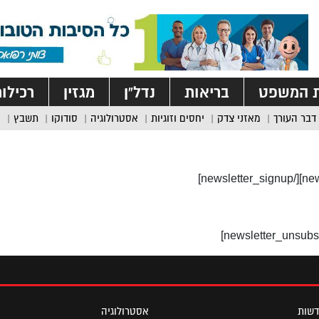
ת המשפט
בריאות
נדל”ן
מגזין
רכילו
דבר העורך
מאזני צדק
יחסים וזוגיות
אסטרולוגיה
סודוקו
תשבץ
שות
אסטרולוגיה