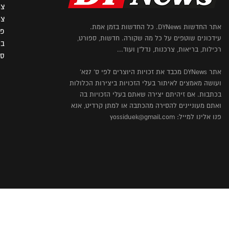
צר
צר
אתר החדשות DYNews. כל החדשות בזמן אמת.
פו
עידכונים שוטפים על כל מה שקורה. חדשות, ספורט,
בי
רכילות, בריאות, צרכנות, נדל"ן ועוד...
ספ
אתר DYNews מכבד את זכויות היוצרים לפי ס' 27א'
ועושה מאמצים לאיתור בעלי הזכויות ביצירות הכלולות
בכתבות. אם זיהיתם יצירה שאתם בעלי הזכויות בה
ואתם מעוניינים להסירה מהכתבה או למתן קרדיט, אנא
פנו אלינו למייל: yossiduek@gmail.com