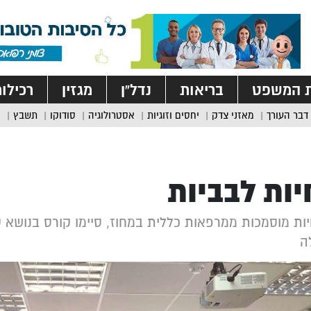
ת המשפט
בריאות
נדל”ן
מגזין
רכילו
דבר העורך
מאזני צדק
יחסים וזוגיות
אסטרולוגיה
סודוקו
תשבץ
ות לבביות
חיות מוסמכות ממרפאות כללית במחוז, סיימו קורס בנושא 
ה