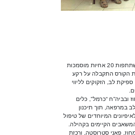
קורס העוסק בטיפול בחולי אי ספיקת לב בקהילה, התקיים בהשתתפות 20 אחיות מוסמכות
ת הקורס התקבלה על רקע
פאות במחוז מטפלים בכ-10,000 חולי אי ספיקת לב, הזקוקים לליווי
ם.
אים במחוז ובביה”ח “כרמל”, כלים
לב במרפאה, תוך תיכנון
יפיונים המיוחדים של טיפול
המשאבים הקיימים בקהילה.
חוז, פאני סטרוסטה, ורכזת