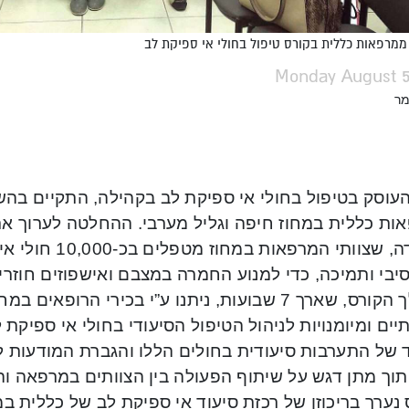
ממרפאות כללית בקורס טיפול בחולי אי ספיקת לב
Monday August 5
מר
ות כללית במחוז חיפה וגליל מערבי. ההחלטה לערוך א
העובדה, שצוותי המר
יבי ותמיכה, כדי למנוע החמרה במצבם ואישפוזים חוזרי
במהלך הקורס, שארך 7 שבועות, ניתנו ע”י בכירי הרופ
ים ומיומנויות לניהול הטיפול הסיעודי בחולי אי ספיקת 
 של התערבות סיעודית בחולים הללו והגברת המודעות לא
תוך מתן דגש על שיתוף הפעולה בין הצוותים במרפאה ו
נערך בריכוזן של רכזת סיעוד אי ספיקת לב של כללית במ