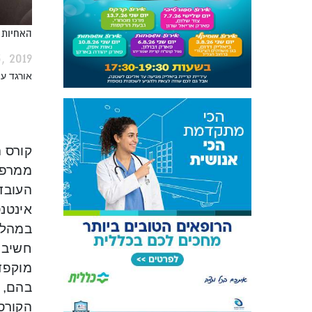
האחיות 
, 2019
אורגד ע
ממרפא
אינטנס
חשיבתי
מוקפד
בהם, 
הקורס 