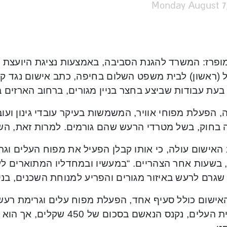
Monday August 7,
ופרז: המשרד להגנת הסביבה, באמצעות נציגת היועצת
(ראשון) לבית משפט השלום בחיפה, כתב אישום נגד קבלן
בעת עבודות שביצע בחצר בניין מגורים, ברחוב הארזים ב
, הפעלת מפוחי אוויר, המשמשות בעיקר עובדי גינון ועובד
 בחוק, בשל מטרדי הרעש שהם גורמים. למרות זאת, הש
האישום עולה, כי אותו קבלן הפעיל את מפוח העלים וג
202, בשעות אחר הצהריים. “במעשיו ובמחדליו המתוארים 
שגרם לרעש באיזור מגורים והפריע למנוחת השכנים, בניג
אישום כולל סעיף אחד, הפעלת מפוח עלים וגרימת רעש. 
מפוחית העלים, נקנס הנאשם בסכ