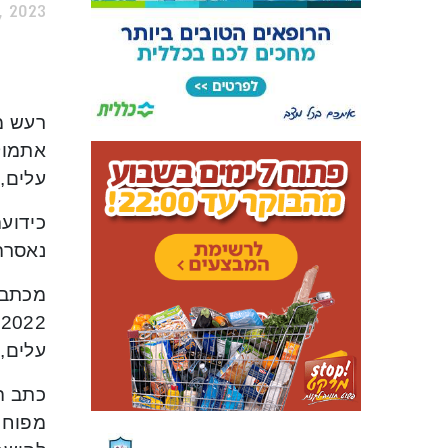
 2023
רעש מ
אתמול 
עלים, 
כידועה
נאסרה
מכתב 
2
עלים, 
כתב ה