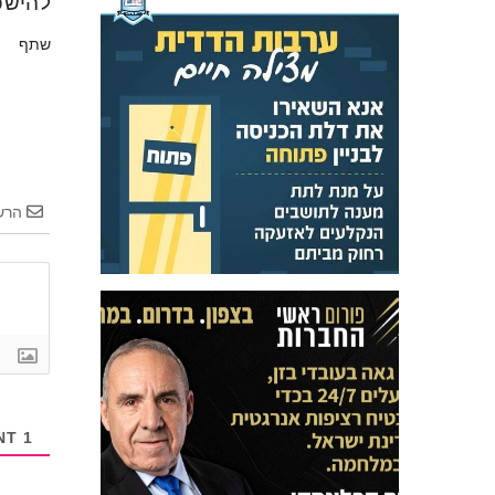
להישפ
שתף
הרש
COMMENT
1