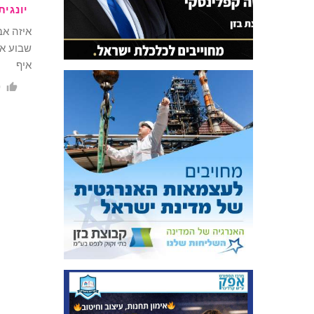
יונגית
איזה אב
שבוע אח
איף
0