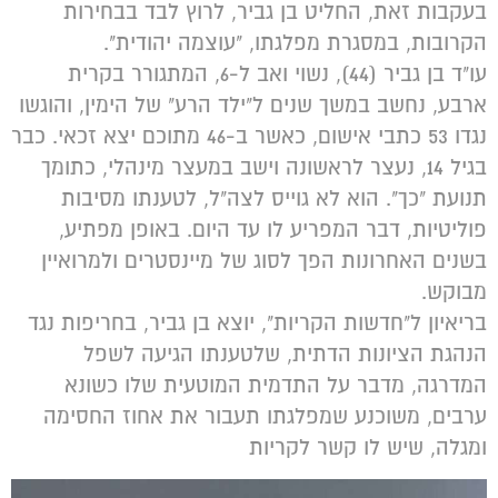
בעקבות זאת, החליט בן גביר, לרוץ לבד בבחירות
הקרובות, במסגרת מפלגתו, "עוצמה יהודית".
עו"ד בן גביר (44), נשוי ואב ל-6, המתגורר בקרית
ארבע, נחשב במשך שנים ל"ילד הרע" של הימין, והוגשו
נגדו 53 כתבי אישום, כאשר ב-46 מתוכם יצא זכאי. כבר
בגיל 14, נעצר לראשונה וישב במעצר מינהלי, כתומך
תנועת "כך". הוא לא גוייס לצה"ל, לטענתו מסיבות
פוליטיות, דבר המפריע לו עד היום. באופן מפתיע,
בשנים האחרונות הפך לסוג של מיינסטרים ולמרואיין
מבוקש.
בריאיון ל"חדשות הקריות", יוצא בן גביר, בחריפות נגד
הנהגת הציונות הדתית, שלטענתו הגיעה לשפל
המדרגה, מדבר על התדמית המוטעית שלו כשונא
ערבים, משוכנע שמפלגתו תעבור את אחוז החסימה
ומגלה, שיש לו קשר לקריות