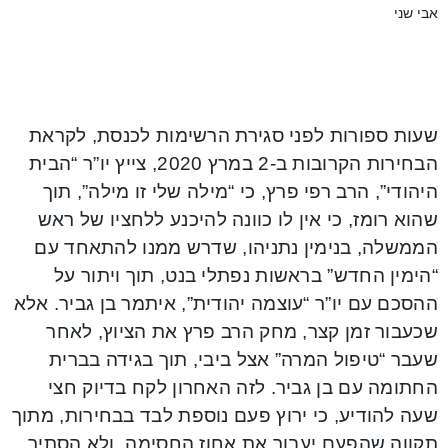
אבי שני
שעות ספורות לפני סגירת הרשימות לכנסת, לקראת
הבחירות הקרובות ב-2 במרץ 2020, צייץ יו”ר “הבית
היהודי”, הרב רפי פרץ, כי “מילה שלי זו מילה”, תוך
שהוא רומז, כי אין לו כוונה להיכנע ללחציו של ראש
הממשלה, בנימין נתניהו, שדרש ממנו להתאחד עם
“הימין החדש” בראשות נפתלי בנט, תוך ויתור על
ההסכם עם יו”ר “עוצמה יהודית”, איתמר בן גביר. אלא
שכעבור זמן קצר, מחק הרב פרץ את הציוץ, לאחר
שעבר “טיפול המרה” אצל ביבי, תוך בגידה בברית
החתומה עם בן גביר. לזה האחרון לקח בדיוק חצי
שעה להודיע, כי ירוץ פעם נוספת לבד בבחירות, מתוך
תקווה שהפעם יעבור את אחוז החסימה, ולא הסתיר