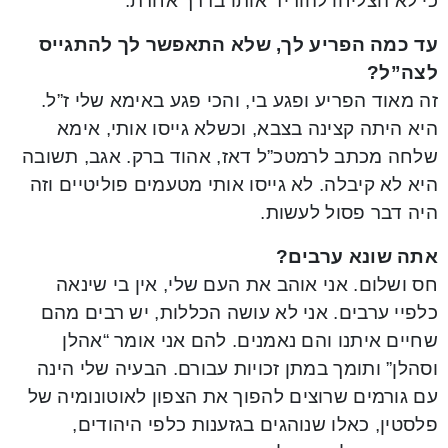
כי לא הצליחו להוריד אותו בדרך אחרת.
עד כמה הפריע לך, שלא התאפשר לך להתגייס
לצה”ל?
זה מאוד הפריע ופגע בי, והכי פגע באימא שלי ז”ל.
היא היתה קצינה בצבא, וכשלא גייסו אותי, אימא
שלחה מכתב לרמטכ”ל דאז, אהוד ברק. אגב, תשובה
היא לא קיבלה. לא גייסו אותי מטעמים פוליטיים וזה
היה דבר פסול לעשות.
אתה שונא ערבים?
חס ושלום. אני אוהב את העם שלי, אין בי שינאה
כלפיי ערבים. אני לא עושה הכללות, יש רבים מהם
שחיים איתנו והם נאמנים. להם אני אומר “אהלן
וסהלן” ותומך במתן זכויות עבורם. הבעיה שלי הינה
עם גורמים שרוצים להפוך את הצפון לאוטונומיה של
פלסטין, כאלו שנוהגים בגזענות כלפי היהודים,