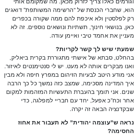
וגורמים כאלו צריך לזרוק מכאן. מה שמקומם אותי
הוא, שחברי הכנסת של “הרשימה המשותפת” דואגים
רק לפלסטין ולא איכפת להם ממה שקורה בכפרים
כאן, בנושאי חינוך, תשתיות ונושאים נוספים. זה לא
מעניין את אחמד טיבי ואיימן עודה.
שמעתי שיש לך קשר לקריות?
בהחלט, סבתא של אישתי מתגוררת בקרית ביאליק,
ואנו מבקרים אותה לא מעט. יש לי סנטימנטים לאיזור.
אני מודע היטב לבעיות הזיהום במפרץ חיפה ולא מבין
איך המדינה מסכימה, שמצב כזה נמשך כל כך הרבה
שנים. אני תומך בהעברת התעשיות המזהמות למקום
אחר וכח”כ אפעל, יחד עם חבריי למפלגה, כדי
שבקדנציה הבאה זה יקרה.
נראה ש”עוצמה יהודית” לא תעבור את אחוז
החסימה?