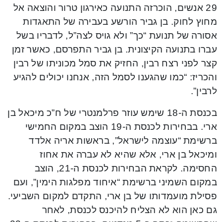
29 אנשים, הוכרזה התנועה כאירגון טרור והוצאה אל
מחוץ לחוק. בן גביר הורשע בעבירה של התאגדות
אסורה של תנועת “כך” ולא גויס לצה”ל, לדבריו בשל
עברו בתנועה הקיצונית. בן גביר התפרסם, כאשר זמן
קצר לפני רצח רבין, החזיק את סמל מכוניתו של רבין
והכריז: “כמו שהגענו לסמל הזה, אנחנו יכולים להגיע
לרבין”.
בכנסת ה-18 שימש עוזר פרלמנטרי של ח”כ מיכאל בן
ארי. בבחירות לכנסת ה-19 הוצב במקום החמישי
ברשימת “עוצמה לישראל”, בראשות אריה אלדד
ומיכאל בן ארי, אלא שהיא לא עברה את אחוז
החסימה. לקראת הבחירות לכנסת ה-21, הוצב
במקום השמיני ברשימת “איחוד מפלגות הימין”, ועם
פסילת מועמדותו של בן ארי, התקדם למקום השביעי.
גם כאן הוא לא הצליח להיכנס לכנסת, לאחר