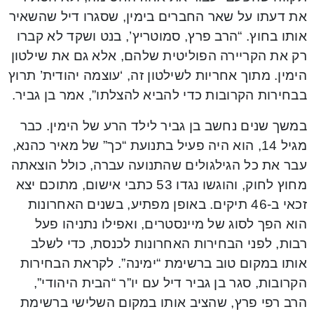
את דעתו על שאר החברים בימין, שסגרו דיל שהשאיר
אותו בחוץ. “הרב פרץ, סמוטריץ’, בנט ושקד לא קברו
רק את הקריירה הפוליטית שלהם, אלא גם את שילטון
הימין. ‏מתוך אחריות לשילטון זה, ‘עוצמה יהודית’ תרוץ
בבחירות הקרובות כדי להביא להצלתו”, אמר בן גביר.
במשך שנים נחשב בן גביר לילד הרע של הימין. כבר
מגיל 14, הוא היה פעיל בתנועת “כך” של מאיר כהנא,
עבר את כל הגילגולים שהתנועה עברה, כולל הוצאתה
מחוץ לחוק, והוגשו נגדו 53 כתבי אישום, מתוכם יצא
זכאי ב-46 תיקים. באופן מפתיע, בשנים האחרונות
הוא הפך לסוג של מיינסטרים, ואפילו נתניהו פעל
רבות, לפני הבחירות האחרונות לכנסת, כדי לשלב
אותו במקום טוב ברשימת “ימינה”. לקראת הבחירות
הקרובות, סגר בן גביר דיל עם יו”ר “הבית היהודי”,
הרב רפי פרץ, שהציב אותו במקום השלישי ברשימת