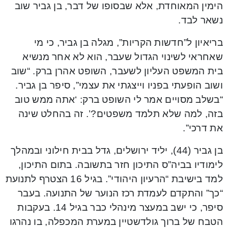
הימין המאוחדת, אלא שבסופו של דבר, בן גביר שוב
נשאר לבד.
בריאיון ל”חדשות הקריות”, מגלה בן גביר, כי מי
שאחראי לשינוי הגדול שעבר, הוא לא אחר מנשיא
בית המשפט העליון לשעבר, השופט אהרן ברק. “שוב
ושוב הופעתי בפניו וייצגתי את עצמי”, סיפר בן גביר.
“בשלב מסויים אמר לי השופט ברק: ‘אתה ממש טוב
בזה, למה שלא תלמד משפטים?’. זה בהחלט שינה
את דרכי”.
בן גביר (44), יליד ירושלים, גדל בבית חילוני ובמהלך
לימודיו בביה”ס התיכון חזר בתשובה. בתום התיכון,
למד בישיבת “הרעיון היהודי”. בגיל 16 הצטרף לתנועת
“כך” והתקדם לעמדת רכז הנוער של התנועה. בעבר
סיפר, כי ישב במעצר מינהלי כבר בגיל 14. בעקבות
הטבח של ברוך גולדשטיין במערת המכפלה, בו נהרגו