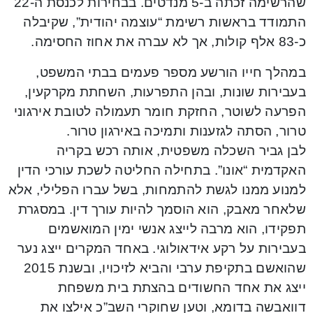
שהרשימה זכתה ב-5 מנדטים. בבחירות לכנסת ה-22
התמודד בראשות רשימת “עוצמה יהודית”, שקיבלה
כ-83 אלף קולות, אך לא עברה את אחוז החסימה.
במהלך חייו הורשע מספר פעמים בבתי המשפט,
בעבירות שונות, ובהן התפרעות, השחתת מקרקעין,
הפרעה לשוטר, החזקת חומר תעמולה לטובת אירגוני
טרור, הסתה לגזענות ותמיכה באירגון טרור.
לבן גביר השכלה משפטית, אותה רכש בקריה
האקדמית “אונו”. בתחילה החליטה לשכת עורכי הדין
למנוע ממנו לגשת להתמחות, בשל עברו הפלילי, אלא
שלאחר מאבק, הוא הוסמך להיות עורך דין. במסגרת
תפקידו, הוא מרבה לייצג אנשי ימין המואשמים
בעבירות על רקע אידאולוגי. באחד המקרים ייצג נער
שהואשם בתקיפת ערבי והביא לזיכויו, ובשנת 2015
ייצג את אחד החשודים בהצתת בית משפחת
דוואבשה בדומא, וטען שחוקרי השב”כ אילצו את