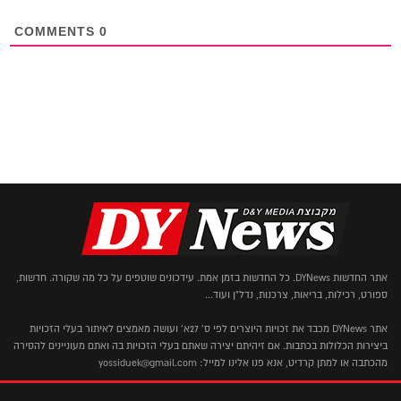
COMMENTS
0
אתר החדשות DYNews. כל החדשות בזמן אמת. עידכונים שוטפים על כל מה שקורה. חדשות,
ספורט, רכילות, בריאות, צרכנות, נדל"ן ועוד...
אתר DYNews מכבד את זכויות היוצרים לפי ס' 27א' ועושה מאמצים לאיתור בעלי הזכויות
ביצירות הכלולות בכתבות. אם זיהיתם יצירה שאתם בעלי הזכויות בה ואתם מעוניינים להסירה
מהכתבה או למתן קרדיט, אנא פנו אלינו למייל: yossiduek@gmail.com