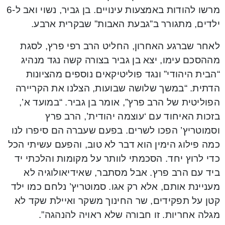
מרשו להודות באמצעות עינויים. בן גביר, נשוי ואב ל-6
ילדים, מתגורר ב”גבעת האבות” שבקרית ארבע.
לאחר שברגע האחרון, החליט הרב רפי פרץ, לסגת
מההסכם עימו, יצא בן גביר בצורה קשה נגד מנהיג
“הבית היהודי” ונגד פוליטיקאים נוספים מהציונות
הדתית. “במשך שלושה שבועות, הצלנו את הקריירה
הפוליטית של הרב פרץ”, אומר בן גביר. “במועד א’,
בזכות האיחוד עם ‘עוצמה יהודית’, הרב פרץ
וסמוטריץ’ הפכו לשרים. בפעם שעברה הם סיפרו לנו
כמה פילוג הימין הוא דבר לא טוב, והפעם עשיתי הכל
כדי לרוץ יחד. הסכמתי לוותר על מקומות והלכתי יד
ביד עם הרב פרץ. אבל מסתבר, שאידיאולוגיה לא
מעניינת אותם, אלא רק אגו. סמוטריץ’ נלחם כמו ילד
קטן על תפקידים, שר החינוך משקר ואיילת שקד לא
מגלה אחריות. זו חבורה שלא ראויה להנהגה”.