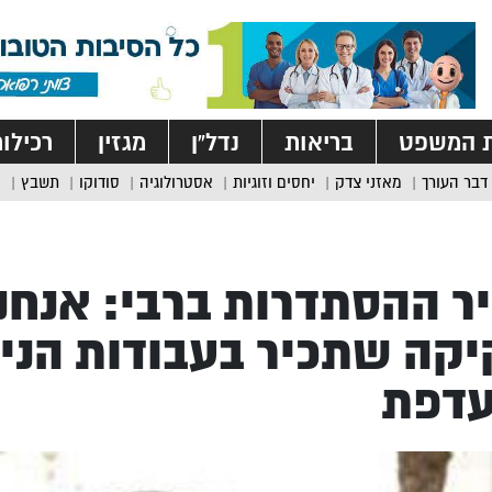
ת המשפט
בריאות
נדל”ן
מגזין
רכילו
דבר העורך
מאזני צדק
יחסים וזוגיות
אסטרולוגיה
סודוקו
תשבץ
ר ההסתדרות ברבי: אנחנ
קה שתכיר בעבודות הניק
עדפת