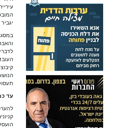
עיריית
המובט
יגביר
העובד
קיבוצי
הנושא 
תעסוק
עד כמ
קניוני