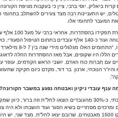
 קרית ביאליק, יוסי ברבי, ציין כי בעקבות מגיפת הקורו
לים, יש התעניינות רבה מצד צעירים להשתלב בתחומי ה
 את המעבר לתחומי אלו.
במסגרת תפקידו בהס
ים הללו היו שקופים, אבל מאז ההסתדרות החלה לדאוג
ים עם חברות כוח האדם. יושבי הראש הקודמים, עופר עיני
והיו”ר הנוכחי, ארנון בר דוד, מקדם כיום חקיקה שתעזו
ה”.
ה ענף עובדי ניקיון ואבטחה נפגע במשבר הקורונה?
להערכתי, כ-30% מהעובדים הוצאו לחל”ת וזה ברור, כיוו
ם ומרכזים מסחריים בשיא הסגר ועוד הושבתו ולא היה צו
הועסקו 1500 מאבטחים, שרובם יצאו לחל”ת. מצד שני, יש 