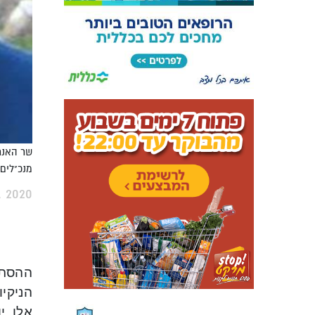
שר האנרג
מנכ"לים 
, 2020
ההסתד
הניקי
אלו. י