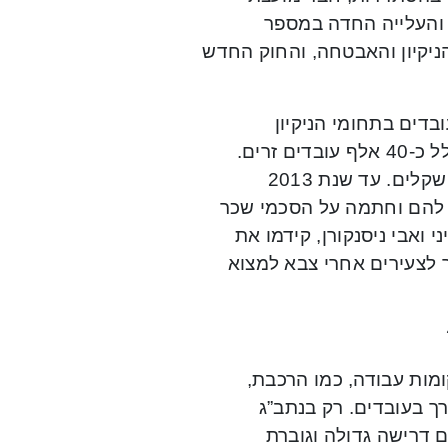
נה והעלייה החדה במספר
ניקיון והאבטחה, והחוק החדש
תדרות, אחראי ברבי על מעל 100 אלף עובדים בתחומי הניקיון
והאבטחה ועוד כ-140 אלף עובדים בתחום הטיפול הסעודי, כולל כ-40 אלף עובדים זרים.
לדבריו, “התחומים האלו מגלגלים מידי שנה בין 7 ל-8 מילארד שקלים. עד שנת 2013
 להם וחתמה על הסכמי שכר
 ואבי ניסנקורן, קידמו את
ר לצעירים אחרי צבא למצוא
ן שמקומות עבודה, כמו הרכבת,
רך בעובדים. רק בנתב”ג
היום דרישה גדולה וגוברת