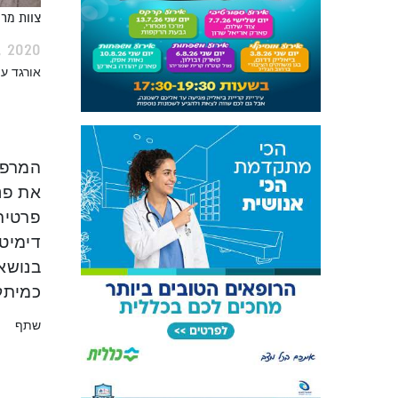
צוות מר
 2020
אורגד ע
המרפא
את פנ
פרטית,
דימיטר
בנושא
כמיתק
שתף