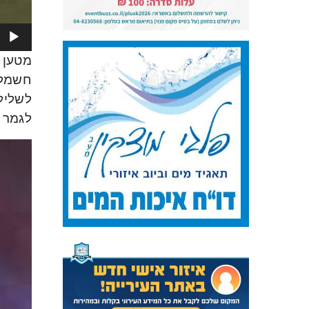
מטען 
חשמלי
לשליל
לגמר ה