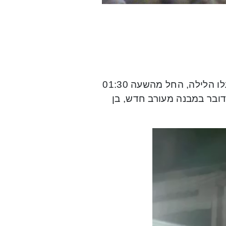
ארבעה צוותי כיבוי ומנוף גבהים בפיקודו של רשף גיא קציר, פעלו הלילה, החל מהשעה 01:30
מדובר במבנה מעורב חדש, בן