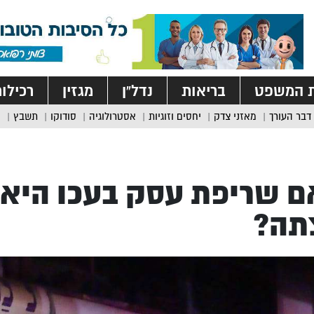
ת המשפט
בריאות
נדל”ן
מגזין
רכילו
דבר העורך
מאזני צדק
יחסים וזוגיות
אסטרולוגיה
סודוקו
תשבץ
 שריפת עסק בעכו היא
תה?