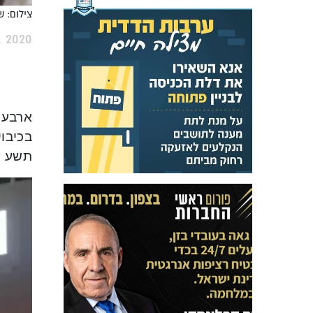
צילום: ש
 2020
בכיבוי
תשע ק
Video
layer