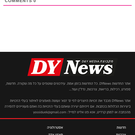
COMMENTS
0
אתר החדשות DYNews. כל החדשות בזמן אמת. עידכונים שוטפים על כל מה שקורה. חדשות,
ספורט, רכילות, בריאות, צרכנות, נדל"ן ועוד...
אתר DYNews מכבד את זכויות היוצרים לפי ס' 27א' ועושה מאמצים לאיתור בעלי הזכויות
ביצירות הכלולות בכתבות. אם זיהיתם יצירה שאתם בעלי הזכויות בה ואתם מעוניינים להסירה
מהכתבה או למתן קרדיט, אנא פנו אלינו למייל: yossiduek@gmail.com
חדשות
אסטרולוגיה
צרכנות
מאזני צדק