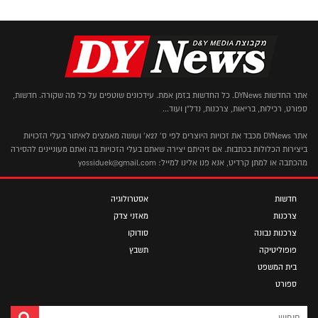
אתר החדשות DYNews. כל החדשות בזמן אמת. עידכונים שוטפים על כל מה שקורה. חדשות,
ספורט, רכילות, בריאות, צרכנות, נדל"ן ועוד...
אתר DYNews מכבד את זכויות היוצרים לפי ס' 27א' ועושה מאמצים לאיתור בעלי הזכויות
ביצירות הכלולות בכתבות. אם זיהיתם יצירה שאתם בעלי הזכויות בה ואתם מעוניינים להסירה
מהכתבה או למתן קרדיט, אנא פנו אלינו למייל: yossiduek@gmail.com
חדשות
אסטרולוגיה
צרכנות
מאזני צדק
צרכנות נבונה
סודוקו
פופוליטיקה
תשבץ
בית המשפט
ספורט