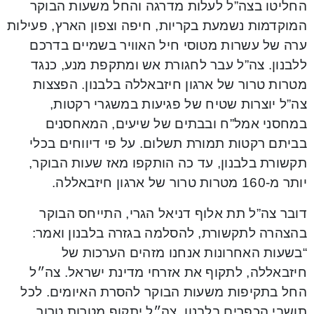
החליטו בצה”ל לעלות מדרגה והחל משעות הבוקר
המוקדמות נשמעת בקריות, חיפה וצפון הארץ, פעילות
ערה של עשרות מטוסי חיל האוויר בשמיים בדרכם
ללבנון. צה”ל עבר לחגורת אש ומתקפת מנע, כנגד
מטרות טרור של ארגון חיזבאללה בלבנון. הפצצות
צה”ל יוצרות שטיח של פגיעות במשגרי רקטות,
במחסני אמל”ח ובבתים של שיעים, המאחסנים
בביתם רקטות תמורת תשלום. על פי דיווחים בכלי
תקשורת בלבנון, עד כה הותקפו מאז שעות הבוקר,
יותר מ-160 מטרות טרור של ארגון חיזבאללה.
דובר צה”ל תת אלוף דניאל הגרי, התייחס הבוקר
בהצהרה לתקשורת, להסלמה בגזרה בלבנון ואמר:
“בשעות האחרונות אנחנו מזהים הערכות של
חיזבאללה, לתקוף את אזרחי מדינת ישראל. צה״ל
החל בתקיפות משעות הבוקר להסרת האיומים. לכל
תושבי הכפרים בלבנון, צה״ל יתקוף מטרות טרור