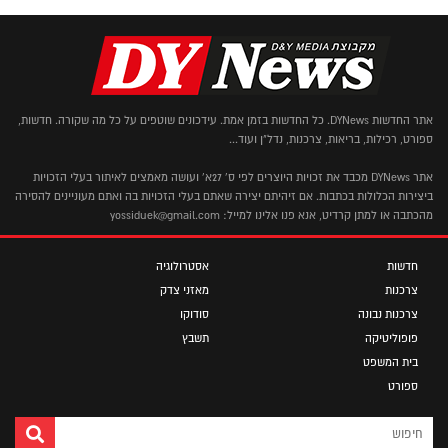
אתר החדשות DYNews. כל החדשות בזמן אמת. עידכונים שוטפים על כל מה שקורה. חדשות,
ספורט, רכילות, בריאות, צרכנות, נדל"ן ועוד...
אתר DYNews מכבד את זכויות היוצרים לפי ס' 27א' ועושה מאמצים לאיתור בעלי הזכויות
ביצירות הכלולות בכתבות. אם זיהיתם יצירה שאתם בעלי הזכויות בה ואתם מעוניינים להסירה
מהכתבה או למתן קרדיט, אנא פנו אלינו למייל: yossiduek@gmail.com
חדשות
אסטרולוגיה
צרכנות
מאזני צדק
צרכנות נבונה
סודוקו
פופוליטיקה
תשבץ
בית המשפט
ספורט