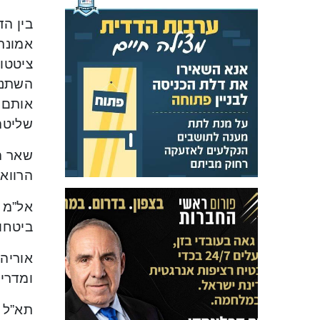
בין הד
אמונת
ציטטו 
השתנה
אותם ש
שליטה
שאר הד
הרוואר
ביטחונ
אוריה 
ומדריכ
תא”ל 