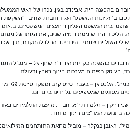
וברים בהפגנה היה, אבינדב בגין, נכדו של ראש הממשלה
 סבו ב”עליונות המשפט” ועל החוברת שחיבר “השקפת חי
שופטי בית המשפט העליון והיועצים המשפטיים. בנאומו אמ
. הליכוד החדש מסתיר מזה שנים, את הגותו של מנחם בג
ולי השוליים שתמיד היו וניסו, החלו להתקדם, תוך שכב
”.
וברים בהפגנה בקריות היו: ד”ר שחף גל – מנכ”ל התנוע
ד, העוסק בפיתוח מערכות חינוך בארץ ובעולם.
אל”מ במיל’. 
יים מסווגים שמשפיעים על חיינו ביום יום.
שני רייקין – תלמידת י”א, חברת מועצת התלמידים באורט
ה בתנועת המד”צים חינוך מיוחד.
מיל’. ראובן בנקלר – מוביל מחאת התותחנים המילואימנ