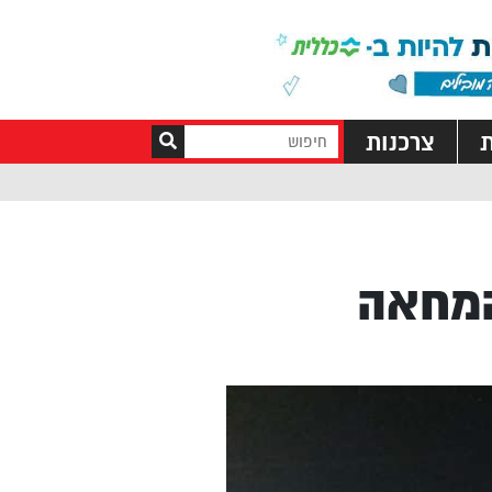
ת
צרכנות
המחאה