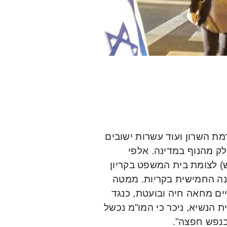
ת השרון ועוד עשרות ישובים
ק מהנוף במדינה. אלפי
ש) לצומת בית המשפט בקריון
בהפגנה מס’ 13 בישראל ובהפגנה החמישית בקריות. ממטה
ים מחאה חיה ובועטת, כנגד
 הנשיא, ניכר כי המו”מ נכשל
ובנפש חפצה”.