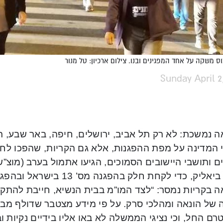
ס משקה על אחד המפגינים ובנו. צילום ארכיון: טל מנור
Sunday April 2
 נמשכת: לא רק תל אביב, ירושלים, חיפה, באר שבע, רמ
 המדינה על מפת ההפגנות, אלא גם הקריות, שהפכו לחל
ם ותושבי היישובים הסמוכים, הגיעו אתמול בערב (מוצ”
קריית ביאליק, כדי לקחת חלק 
 בקריות נמסר: “לצד המו”מ בבית הנשיא, חייבת להתקי
 של הונאה ומהלכי סרק. על פי מידע מצטבר שדולף מבית
רם החל, וכי נציגי הממשלה לא באו אליו בידיים נקיות 