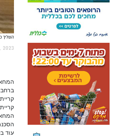
השליך כו
, 2023
המחאה
ברחבי
קרייתי
המחאה
הסכנה
עוד בט