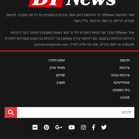
אתר החדשות DYNews. כל החדשות בזמן אמת. עידכונים שוטפים על כל מה שקורה. חדשות,
ספורט, רכילות, בריאות, צרכנות, נדל"ן ועוד...
אתר DYNews מכבד את זכויות היוצרים לפי ס' 27א' ועושה מאמצים לאיתור בעלי הזכויות
ביצירות הכלולות בכתבות. אם זיהיתם יצירה שאתם בעלי הזכויות בה ואתם מעוניינים להסירה
מהכתבה או למתן קרדיט, אנא פנו אלינו למייל: yossiduek@gmail.com
חדשות
אסטרולוגיה
צרכנות
מאזני צדק
צרכנות נבונה
סודוקו
פופוליטיקה
תשבץ
בית המשפט
ספורט