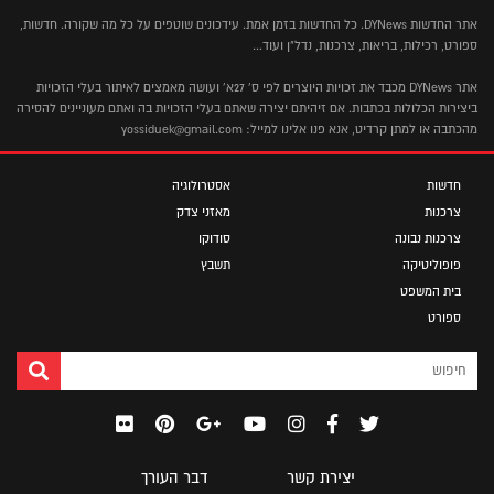
אתר החדשות DYNews. כל החדשות בזמן אמת. עידכונים שוטפים על כל מה שקורה. חדשות,
ספורט, רכילות, בריאות, צרכנות, נדל"ן ועוד...
אתר DYNews מכבד את זכויות היוצרים לפי ס' 27א' ועושה מאמצים לאיתור בעלי הזכויות
ביצירות הכלולות בכתבות. אם זיהיתם יצירה שאתם בעלי הזכויות בה ואתם מעוניינים להסירה
מהכתבה או למתן קרדיט, אנא פנו אלינו למייל: yossiduek@gmail.com
חדשות
אסטרולוגיה
צרכנות
מאזני צדק
צרכנות נבונה
סודוקו
פופוליטיקה
תשבץ
בית המשפט
ספורט
יצירת קשר
דבר העורך