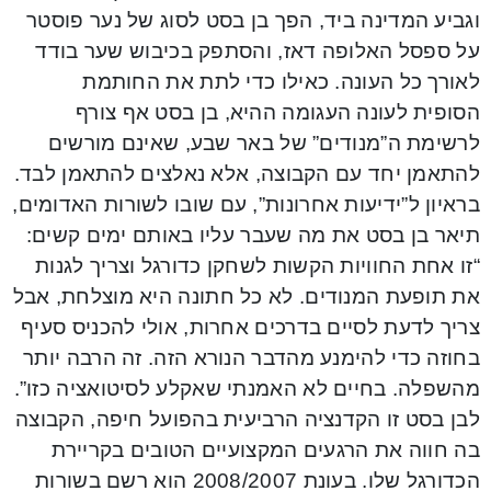
וגביע המדינה ביד, הפך בן בסט לסוג של נער פוסטר
על ספסל האלופה דאז, והסתפק בכיבוש שער בודד
לאורך כל העונה. כאילו כדי לתת את החותמת
הסופית לעונה העגומה ההיא, בן בסט אף צורף
לרשימת ה”מנודים” של באר שבע, שאינם מורשים
להתאמן יחד עם הקבוצה, אלא נאלצים להתאמן לבד.
בראיון ל”ידיעות אחרונות”, עם שובו לשורות האדומים,
תיאר בן בסט את מה שעבר עליו באותם ימים קשים:
“זו אחת החוויות הקשות לשחקן כדורגל וצריך לגנות
את תופעת המנודים. לא כל חתונה היא מוצלחת, אבל
צריך לדעת לסיים בדרכים אחרות, אולי להכניס סעיף
בחוזה כדי להימנע מהדבר הנורא הזה. זה הרבה יותר
מהשפלה. בחיים לא האמנתי שאקלע לסיטואציה כזו”.
לבן בסט זו הקדנציה הרביעית בהפועל חיפה, הקבוצה
בה חווה את הרגעים המקצועיים הטובים בקריירת
הכדורגל שלו. בעונת 2008/2007 הוא רשם בשורות