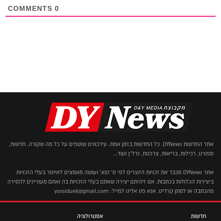
COMMENTS
0
אתר החדשות DYNews. כל החדשות בזמן אמת. עידכונים שוטפים על כל מה שקורה. חדשות,
ספורט, רכילות, בריאות, צרכנות, נדל"ן ועוד...
אתר DYNews מכבד את זכויות היוצרים לפי ס' 27א' ועושה מאמצים לאיתור בעלי הזכויות
ביצירות הכלולות בכתבות. אם זיהיתם יצירה שאתם בעלי הזכויות בה ואתם מעוניינים להסירה
מהכתבה או למתן קרדיט, אנא פנו אלינו למייל: yossiduek@gmail.com
חדשות
אסטרולוגיה