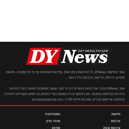
אתר החדשות DYNews. כל החדשות בזמן אמת. עידכונים שוטפים על כל מה שקורה. חדשות,
ספורט, רכילות, בריאות, צרכנות, נדל"ן ועוד...
אתר DYNews מכבד את זכויות היוצרים לפי ס' 27א' ועושה מאמצים לאיתור בעלי הזכויות
ביצירות הכלולות בכתבות. אם זיהיתם יצירה שאתם בעלי הזכויות בה ואתם מעוניינים להסירה
מהכתבה או למתן קרדיט, אנא פנו אלינו למייל: yossiduek@gmail.com
חדשות
אסטרולוגיה
צרכנות
מאזני צדק
צרכנות נבונה
סודוקו