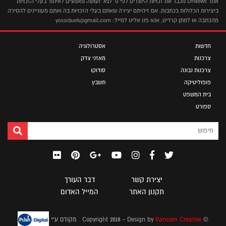
אתר DYNews מכבד את זכויות היוצרים לפי ס' 27א' ועושה מאמצים לאיתור בעלי הזכויות
ביצירות הכלולות בכתבות. אם זיהיתם יצירה שאתם בעלי הזכויות בה ואתם מעוניינים להסירה
מהכתבה או למתן קרדיט, אנא פנו אלינו למייל: yossiduek@gmail.com
חדשות
אסטרולוגיה
צרכנות
מאזני צדק
צרכנות נבונה
סודוקו
פופוליטיקה
תשבץ
בית המשפט
ספורט
יצירת קשר
דבר העורך
תקנון האתר
המייל האדום
|
© Copyright 2018 - Design by
Rancom Creative
מקודם ע"י