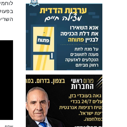
לוחמי 
בפעולו
השריפה
שתף