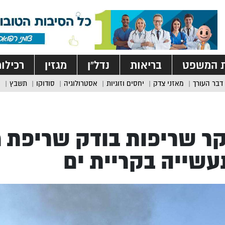
ת המשפט
בריאות
נדל”ן
מגזין
רכילו
דבר העורך
מאזני צדק
יחסים וזוגיות
אסטרולוגיה
סודוקו
תשבץ
ר שריפות בודק שריפת 
שייה בקריית ים