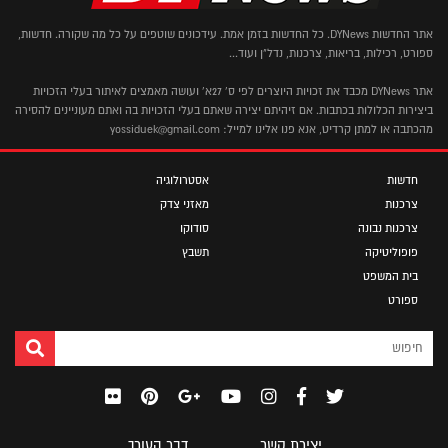
אתר החדשות DYNews. כל החדשות בזמן אמת. עידכונים שוטפים על כל מה שקורה. חדשות,
ספורט, רכילות, בריאות, צרכנות, נדל"ן ועוד...
אתר DYNews מכבד את זכויות היוצרים לפי ס' 27א' ועושה מאמצים לאיתור בעלי הזכויות
ביצירות הכלולות בכתבות. אם זיהיתם יצירה שאתם בעלי הזכויות בה ואתם מעוניינים להסירה
מהכתבה או למתן קרדיט, אנא פנו אלינו למייל: yossiduek@gmail.com
חדשות
אסטרולוגיה
צרכנות
מאזני צדק
צרכנות נבונה
סודוקו
פופוליטיקה
תשבץ
בית המשפט
ספורט
יצירת קשר
דבר העורך