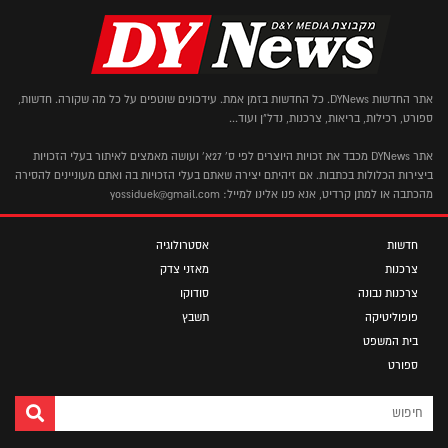
אתר החדשות DYNews. כל החדשות בזמן אמת. עידכונים שוטפים על כל מה שקורה. חדשות,
ספורט, רכילות, בריאות, צרכנות, נדל"ן ועוד...
אתר DYNews מכבד את זכויות היוצרים לפי ס' 27א' ועושה מאמצים לאיתור בעלי הזכויות
ביצירות הכלולות בכתבות. אם זיהיתם יצירה שאתם בעלי הזכויות בה ואתם מעוניינים להסירה
מהכתבה או למתן קרדיט, אנא פנו אלינו למייל: yossiduek@gmail.com
חדשות
אסטרולוגיה
צרכנות
מאזני צדק
צרכנות נבונה
סודוקו
פופוליטיקה
תשבץ
בית המשפט
ספורט