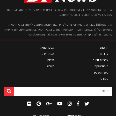
אתר החדשות DYNews. כל החדשות בזמן אמת. עידכונים שוטפים על כל מה שקורה. חדשות,
ספורט, רכילות, בריאות, צרכנות, נדל"ן ועוד...
אתר DYNews מכבד את זכויות היוצרים לפי ס' 27א' ועושה מאמצים לאיתור בעלי הזכויות
ביצירות הכלולות בכתבות. אם זיהיתם יצירה שאתם בעלי הזכויות בה ואתם מעוניינים להסירה
מהכתבה או למתן קרדיט, אנא פנו אלינו למייל: yossiduek@gmail.com
חדשות
אסטרולוגיה
צרכנות
מאזני צדק
צרכנות נבונה
סודוקו
פופוליטיקה
תשבץ
בית המשפט
ספורט