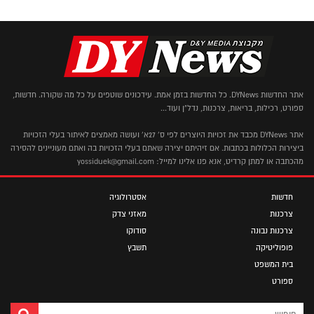
אתר החדשות DYNews. כל החדשות בזמן אמת. עידכונים שוטפים על כל מה שקורה. חדשות,
ספורט, רכילות, בריאות, צרכנות, נדל"ן ועוד...
אתר DYNews מכבד את זכויות היוצרים לפי ס' 27א' ועושה מאמצים לאיתור בעלי הזכויות
ביצירות הכלולות בכתבות. אם זיהיתם יצירה שאתם בעלי הזכויות בה ואתם מעוניינים להסירה
מהכתבה או למתן קרדיט, אנא פנו אלינו למייל: yossiduek@gmail.com
חדשות
אסטרולוגיה
צרכנות
מאזני צדק
צרכנות נבונה
סודוקו
פופוליטיקה
תשבץ
בית המשפט
ספורט