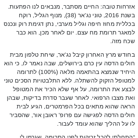
אזרחות טובה: החיים מסתבר, מנבאים לנו הפתעות.
בשנת 2016, טוני נג’אר (38), מנוף הגליל, רוקח
בכללית מחוז חיפה וגליל מערבי, נתן דגימת רוק ונכנס
למאגר תרומת מח עצם. יום לאחר מכן, הוא כבר
שכח מזה.
בחודש מרץ האחרון קיבל נג’אר, שיחת טלפון מבית
חולים הדסה עין כרם בירושלים, שבה נאמר לו, כי הוא
היחיד שנמצא בהתאמה מלאה (100%) לתרומה
למטופל הזקוק להשתלה. ללא התלבטויות הסכים טוני
לבצע את התרומה, על אף שלא הכיר את המטופל
ואת מצבו הרפואי. לאחר שעבר סדרת בדיקות, שבהן
הראה שהוא מתאים בכל הפרמטרים, הגיע לבית
חולים הדסה לפגישה עם פרופ’ ראובן אור, שהסביר
לו על ההליך שהוא עומד לעבור.
“התחלתי לקבל זריקות לפני התרומה, שגרמו לי