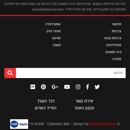
ביצירות הכלולות בכתבות. אם זיהיתם יצירה שאתם בעלי הזכויות בה ואתם מעוניינים להסירה
מהכתבה או למתן קרדיט, אנא פנו אלינו למייל: yossiduek@gmail.com
חדשות
אסטרולוגיה
צרכנות
מאזני צדק
צרכנות נבונה
סודוקו
פופוליטיקה
תשבץ
בית המשפט
ספורט
יצירת קשר
דבר העורך
תקנון האתר
המייל האדום
|
© Copyright 2018 - Design by
Rancom Creative
מקודם ע"י