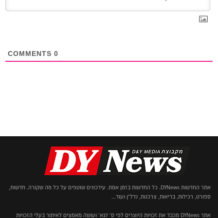
COMMENTS
0
אתר החדשות DYNews. כל החדשות בזמן אמת. עידכונים שוטפים על כל מה שקורה. חדשות,
ספורט, רכילות, בריאות, צרכנות, נדל"ן ועוד...
אתר DYNews מכבד את זכויות היוצרים לפי ס' 27א' ועושה מאמצים לאיתור בעלי הזכויות