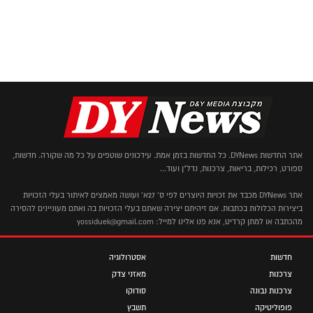
אתר החדשות DYNews. כל החדשות בזמן אמת. עידכונים שוטפים על כל מה שקורה. חדשות,
ספורט, רכילות, בריאות, צרכנות, נדל"ן ועוד...
אתר DYNews מכבד את זכויות היוצרים לפי ס' 27א' ועושה מאמצים לאיתור בעלי הזכויות
ביצירות הכלולות בכתבות. אם זיהיתם יצירה שאתם בעלי הזכויות בה ואתם מעוניינים להסירה
מהכתבה או למתן קרדיט, אנא פנו אלינו למייל: yossiduek@gmail.com
חדשות
אסטרולוגיה
צרכנות
מאזני צדק
צרכנות נבונה
סודוקו
פופוליטיקה
תשבץ