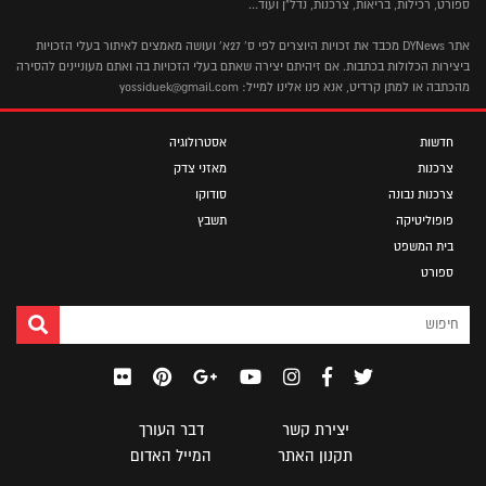
ספורט, רכילות, בריאות, צרכנות, נדל"ן ועוד...
אתר DYNews מכבד את זכויות היוצרים לפי ס' 27א' ועושה מאמצים לאיתור בעלי הזכויות
ביצירות הכלולות בכתבות. אם זיהיתם יצירה שאתם בעלי הזכויות בה ואתם מעוניינים להסירה
מהכתבה או למתן קרדיט, אנא פנו אלינו למייל: yossiduek@gmail.com
חדשות
אסטרולוגיה
צרכנות
מאזני צדק
צרכנות נבונה
סודוקו
פופוליטיקה
תשבץ
בית המשפט
ספורט
יצירת קשר
דבר העורך
תקנון האתר
המייל האדום