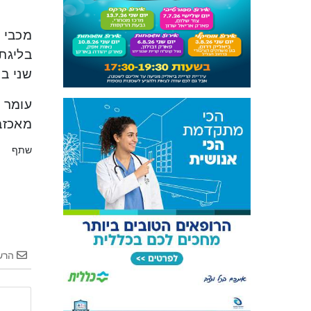
שני בח
עומר א
מאכזבת על 
שתף
הרש