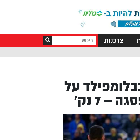
ת
צרכנות
י ת”א בבלומפילד על
– 7 נק’