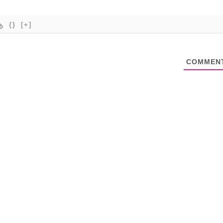
{}
[+]