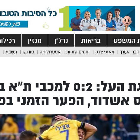
ת המשפט
בריאות
נדל”ן
מגזין
רכילו
דבר העורך
מאזני צדק
יחסים וזוגיות
אסטרולוגיה
סודוקו
תשבץ
ליגת העל: 0:2 למכב
 אשדוד, הפער הזמני בפסגה 