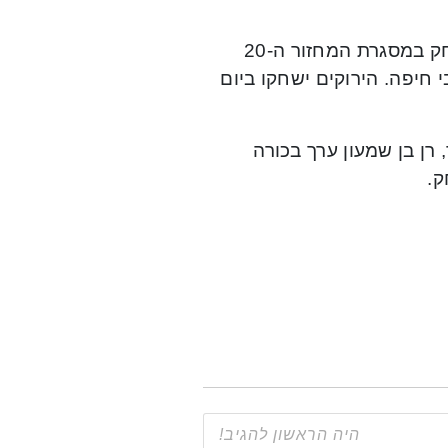
מכבי ת”א גברה באצטדיון בלומפילד על מ.ס אשדוד 0:2 במשחק במסגרת המחזור ה-20
 הפער בפסגה ל-7 נקודות ממכבי חיפה. הירוקים ישחקו ביום
 רן בן שמעון ערך בכורה